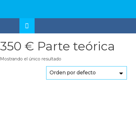
Skip
to
OSE
U
content
350 € Parte teórica
Mostrando el único resultado