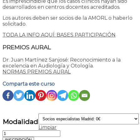
Es imprescindible que los casos clínicos hayan sido
desarrollados en centros docentes acreditados.
Los autores deben ser socios de la AMORL o haberlo
solicitado.
TODA LA INFO AQUÍ: BASES PARTICIPACIÓN
PREMIOS AURAL
Dr. Juan Martínez Sanjosé: Reconocimiento a la
excelencia en Audiología y Otología.
NORMAS PREMIOS AURAL
Comparta este curso
Modalidad
Limpiar
18
Congreso