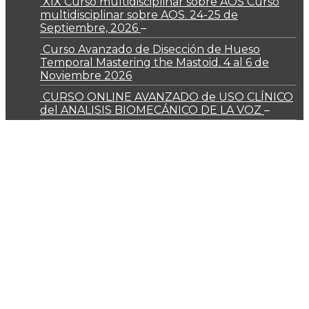
XIX Curso multidisciplinar sobre AOS Curso
multidisciplinar sobre AOS. 24-25 de
Septiembre, 2026
–
Curso Avanzado de Disección de Hueso
Temporal Mastering the Mastoid. 4 al 6 de
Noviembre 2026
CURSO ONLINE AVANZADO de USO CLÍNICO
del ANALISIS BIOMECÁNICO DE LA VOZ
–
Entidades colaboradoras
VITHAS
Universidad Autónoma de Madrid
Quienes somos
Somos un centro de formación en medicina y cirugía
especializada que tiene como objetivo elaborar cursos