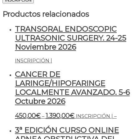
INSCRIPCIÓN
Asociación
Madrileña
Productos relacionados
de
Otorrinolaringología.
TRANSORAL ENDOSCOPIC
11-
12
ULTRASONIC SURGERY. 24-25
JUNIO
Noviembre 2026
2026
cantidad
INSCRIPCIÓN |
CANCER DE
LARINGE/HIPOFARINGE
LOCALMENTE AVANZADO. 5-6
Octubre 2026
450,00
€
1.390,00
€
–
INSCRIPCIÓN |
–
3ª EDICIÓN CURSO ONLINE