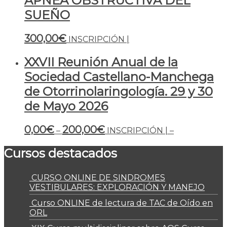
APNEA OBSTRUCTIVA DEL
SUEÑO
300,00
€
INSCRIPCIÓN |
XXVII Reunión Anual de la
Sociedad Castellano-Manchega
de Otorrinolaringología. 29 y 30
de Mayo 2026
0,00
€
200,00
€
–
INSCRIPCIÓN |
–
Cursos destacados
CURSO ONLINE DE SINDROMES
VESTIBULARES: EXPLORACIÓN Y MANEJO
Curso ONLINE de lectura de TAC de Oído en
ORL