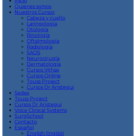
Inicio
Quienes somos
Nuestros Cursos
Cabeza y cuello
Laringología
Otología
Rinología
Oftalmología
Radiología
SAOS
Neurocirugía
Dermatología
Cursos Vithas
Cursos Online
Touss Project
Cursos Dr Arístegui
Sedes
Touss Project
Cursos Dr Arístegui
Voice Clinical Systems
SurgSchool
Contacto
Español
English
(
Inglés
)