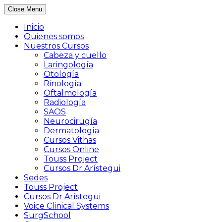
Close Menu
Inicio
Quienes somos
Nuestros Cursos
Cabeza y cuello
Laringología
Otología
Rinología
Oftalmología
Radiología
SAOS
Neurocirugía
Dermatología
Cursos Vithas
Cursos Online
Touss Project
Cursos Dr Arístegui
Sedes
Touss Project
Cursos Dr Arístegui
Voice Clinical Systems
SurgSchool