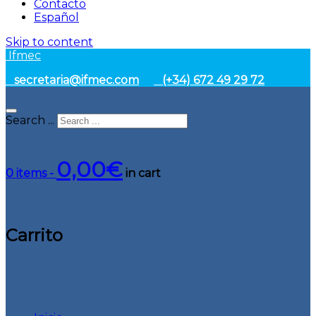
Contacto
Español
Skip to content
Ifmec
secretaria@ifmec.com
|
(+34) 672 49 29 72
Search ...
0,00
€
0 items -
in cart
Carrito