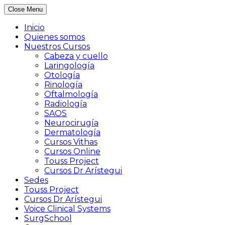
Close Menu
Inicio
Quienes somos
Nuestros Cursos
Cabeza y cuello
Laringología
Otología
Rinología
Oftalmología
Radiología
SAOS
Neurocirugía
Dermatología
Cursos Vithas
Cursos Online
Touss Project
Cursos Dr Arístegui
Sedes
Touss Project
Cursos Dr Arístegui
Voice Clinical Systems
SurgSchool