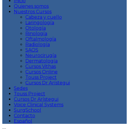
Inicio
Quienes somos
Nuestros Cursos
Cabeza y cuello
Laringología
Otología
Rinología
Oftalmología
Radiología
SAOS
Neurocirugía
Dermatología
Cursos Vithas
Cursos Online
Touss Project
Cursos Dr Arístegui
Sedes
Touss Project
Cursos Dr Arístegui
Voice Clinical Systems
SurgSchool
Contacto
Español