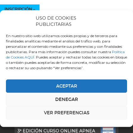
INSCRIPCIÓN
–
USO DE COOKIES
PUBLICITARIAS
En nuestro sitio web utilizamos cookies propias y de terceros para
finalidades analíticas mediante el análisis del tráfico web, para
Cursos destacados
personalizar el contenido mediante sus preferencias y con finalidades
publicitarias. Para más información puedes consultar nuestra
Política
de Cookies AQUÍ.
Puedes aceptar y rechazar todas las cookies en bloque
XIX Curso multidisciplinar sobre AOS
o también puedes aceptarlas de forma concreta, modificar su selección
Curso multidisciplinar sobre AOS. 24-25
o rechazar su uso pulsando “Ver preferencias”.
de Septiembre, 2026
–
ACEPTAR
Curso ONLINE de lectura de TAC de
DENEGAR
Senos Paranasales en ORL
Curso ONLINE de lectura de TAC de
VER PREFERENCIAS
Oído en ORL
3ª EDICIÓN CURSO ONLINE APNEA